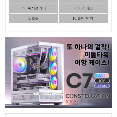
7.파워서플라이
8.PC케이스
9.조립
10.쿨러(번외)