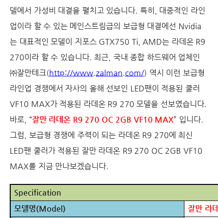
델에서 가성비 대결을 펼치고 있습니다
.
특히
,
대중적인 라인
업이라 할 수 있는 메인스트림급의 보급형 대결에선
Nvidia
는 대표적인 모델이 지포스
GTX750 Ti, AMD
는 라데온
R9
270
이라 할 수 있습니다
.
최근
,
국내 종합 하드웨어 업체인
㈜잘만테크
(
http://www.zalman.com/
)
역시 이런 보급형
라인업 경쟁에서 자사의 올해 선보인
LED
팬이 적용된 쿨러
VF10 MAX
가 적용된 라데온
R9 270
모델을 선보였습니다
.
바로
, “
잘만 라데온
R9 270 OC 2GB VF10 MAX
”
입니다
.
그럼
,
보급형 경쟁에 주력이 되는 라데온
R9 270
에 최신
LED
팬 쿨러가 적용된 잘만 라데온
R9 270 OC 2GB VF10
MAX
를 지금 만나보겠습니다
.
Specification
모델명
(Model)
잘만 라데