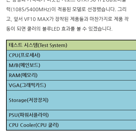
럭
(1085/5400MHz)
이 적용된 모델로 선정했습니다
.
그리
고
,
앞서
VF10 MAX
가 장착된 제품들과 마찬가지로 제품 작
동이 되면 쿨러의 블루
LED
효과를 볼 수 있겠습니다
.
테스트 시스템
(Test System)
CPU(
프로세서
)
M/B(
메인보드
)
RAM(
메모리
)
VGA(
그래픽카드
)
Storage(
저장장치
)
PSU(
파워서플라이
)
CPU Cooler(CPU
쿨러
)