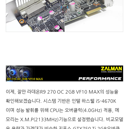
이제
,
잘만 라데온
R9 270 OC 2GB VF10 MAX
의 성능을
확인해보겠습니다
.
시스템 기반은 인텔 하스웰
i5-4670K
이며 성능 발휘를 위해
CPU
는 오버클럭
(4.0GHz)
적용
,
메
모리는
X.M.P(2133MHz)
기능으로 설정했습니다
.
비교모델
은 용량과 가격대가 비슷한 지포스
GTX750 Ti 2GB
오버클