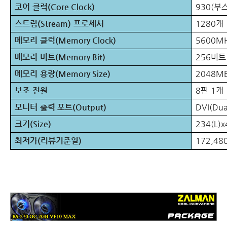
코어 클럭
(Core Clock)
930(
부
스트림
(Stream)
프로세서
1280
개
메모리 클럭
(Memory Clock)
5600M
메모리 비트
(Memory Bit)
256
비트
메모리 용량
(Memory Size)
2048MB
보조 전원
8
핀
1
개
모니터 출력 포트
(Output)
DVI(Dual
크기
(Size)
234(L)
최저가
(
리뷰기준일
)
172,48