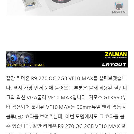
잘만 라데온
R9 270 OC 2GB VF10 MAX
를 살펴보겠습니
다
.
역시 가장 먼저 눈에 들어오는 부분은 올해 적용된 잘만테
크의 최신
VGA
쿨러
VF10 MAX
입니다
.
지포스
GTX660
부
터 적용되어 출시된
VF10 MAX
는
90mm
듀얼 팬과 작동 시
블루
LED
효과를 보여주는데
,
이번 모델에서도 그 효과를 볼
수 있습니다
. 잘만 라데온
R9 270 OC 2GB VF10 MAX
쿨