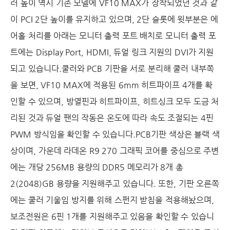
러 높이 역시 기존 모델에
VF10 MAX
가 장착되었던 것과 같
이
PCI 2
단 높이를 유지하고 있으며
, 2
단 슬롯에 윗부분은 에
어홀 처리를 아래는 모니터 출력 포트 배치로 모니터 출력 포
트에는
Display Port, HDMI,
듀얼 링크 지원의
DVI
가 지원
되고 있습니다
.쿨러와
PCB
기판을 서로 분리해 쿨러 내부쪽
을 보면
, VF10 MAX
에 적용된
6mm
히트파이프
4
개를 확
인할 수 있으며
,
방열핀과 히트파이프
,
히트싱크 모두 도금 처
리된 것과 듀얼 팬의 작동은 온도에 따라 속도 조절되는
4
핀
PWM
방식임을 확인할 수 있습니다
.
PCB
기판 색상은 블랙 색
상이며
,
가운데 라데온
R9 270
그래픽 코어를 중심으로 주변
에는 개당
256MB
용량의
DDR5
메모리가
8
개 총
2(2048)GB
용량을 지원해주고 있습니다
.
또한
,
기판 오른쪽
에는 쿨러 기울임 방지를 위해 스펀지 받침을 적용해놨으며
,
보조전원은
6
핀
1
개를 지원해주고 있음을 확인할 수 있습니