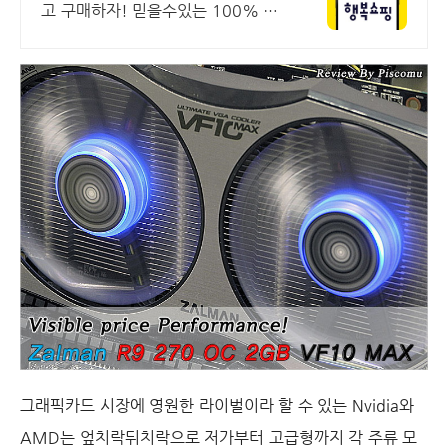
고 구매하자! 믿을수있는 100% 매
매보호 전문가의 실시간 조립PC 상
담도 받고, 행복쇼핑 특가 상품도 지
금 만나 보세요
그래픽카드 시장에 영원한 라이벌이라 할 수 있는
Nvidia
와
AMD
는 엎치락뒤치락으로 저가부터 고급형까지 각 주류 모