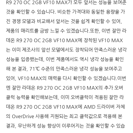
R9 270 OC 2GB VF10 MAX
가 모두 앞서는 성능을 보여준
것을 확인할 수 있습니다
.
비슷한 가격대와 동일한 용량을 가
진 경쟁 모델과 비교해서 앞서는 것을 쉽게 확인할 수 있어
,
제품의 매리트를 금방 느낄 수 있겠습니다
.또한
,
이번 잘만 라
데온
R9 270 OC 2GB VF10 MAX
에 장착된
VF10 MAX
는 이미 제조사의 앞선 모델에서도 장착되어 만족스러운 냉각
성능을 입증했는데
,
이번 제품에서도 역시 냉각 성능을 확인
해 본 결과
, 71
℃
수준의 만족스러운 냉각 성능을 보여주고
있어
, VF10 MAX
의 매력을 다시 확인할 수 있겠습니다
.이번
엔 잘만 라데온
R9 270 OC 2GB VF10 MAX
의 추가 오버
클럭 능력을 확인해보는데
,
이미 오버클럭이 적용된 잘만 라
데온
R9 270 OC 2GB VF10 MAX
에
AMD
드라이버 자체
의
OverDrive
사용해 지원되는 최고 클럭값으로 적용해 본
결과
,
무난하게 성능 향상이 이루어지는 것을 확인할 수 있습