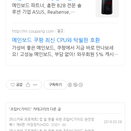
전문 업체
메인보드 파트너, 총판 B2B 전문 솔
루션 기업 ASUS, Realsense,
Supermicro 공식 IT 업체입니다.
http://m.coupang.com
광고
메인보드 쿠팡 최신 CPU와 탁월한 호환
가성비 좋은 메인보드, 쿠팡에서 지금 바로 만나보세
요! 고성능 메인보드, 부담 없이! 와우회원 5% 캐시
적립.
공감
구독하기
'
조립PC가이드
' 카테고리의 다른 글
[피스커뮤 프로젝트] 컴.알.못을 위한 조립PC가이드 완전정
2018.03.26
복!! 제6편 -저장장치(HDD, SSD)-
(0)
[피스커뮤 프로젝트] 컴.알.못을 위한 조립PC가이드 완전정