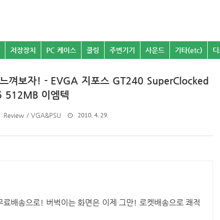
저장장치
PC 케이스
쿨링
주변기기
사운드
기타(etc)
디
보자! - EVGA 지포스 GT240 SuperClocked
5 512MB 이엠텍
2010. 4. 29.
Review / VGA&PSU
 무료배송으로! 버벅이는 화면은 이제 그만! 로켓배송으로 쾌적