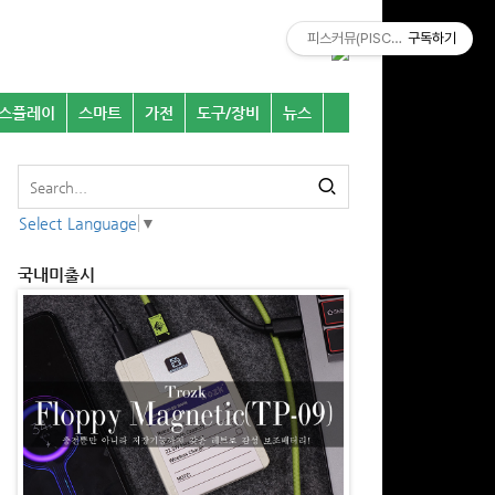
피스커뮤(PISCOMU)
구독하기
스플레이
스마트
가전
도구/장비
뉴스
Select Language
▼
국내미출시