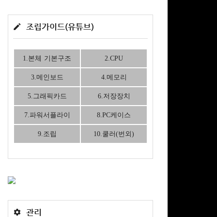
조립가이드(유튜브)
1.본체 기본구조
2.CPU
3.메인보드
4.메모리
5.그래픽카드
6.저장장치
7.파워서플라이
8.PC케이스
9.조립
10.쿨러(번외)
관리