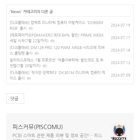
'
News
' 카테고리의 다른 글
[다크플래쉬] 컴팩트 미니타워 컴퓨터 어항케이스 'DS900M
2024.07.19
RGB' 출시
(0)
[에포메이커(EPOMAKER)] 최대 84% 할인! PRIME WEEK
2024.07.17
세일 시작(7월 22일까지)
(0)
[다크플래쉬] DM12R PRO 120 PWM ARGB 시리즈에 리버
2024.07.16
스 쿨링팬 출시
(0)
알리익스프레스 7월 프로모션 '여름아부탁해' 할인코드 및 추
2024.07.12
천템(7월 20일까지)
(0)
[다크플래쉬] ‘작지만 강력하다' DK301M 미니타워 컴퓨터 케
2024.07.09
이스 출시
(0)
댓글
피스커뮤(PISCOMU)
PC와 스마트 관련 제품 리뷰 및 정보 공간! - 피스