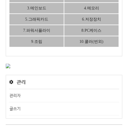
3.메인보드
4.메모리
5.그래픽카드
6.저장장치
7.파워서플라이
8.PC케이스
9.조립
10.쿨러(번외)
관리
관리자
글쓰기