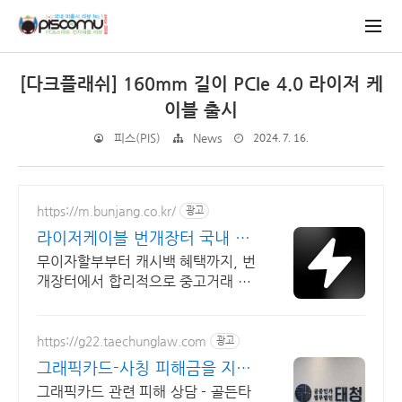
[다크플래쉬] 160mm 길이 PCIe 4.0 라이저 케
이블 출시
2024. 7. 16.
피스(PIS)
News
https://m.bunjang.co.kr/
광고
라이저케이블 번개장터 국내 최
대 브랜드 중고거래
무이자할부부터 캐시백 혜택까지, 번
개장터에서 합리적으로 중고거래 하
세요 전국 각지에서 올라오는 전국구
최다 상품 매일 10만 개 이상의 신규
상품 업로드
https://g22.taechunglaw.com
광고
그래픽카드-사칭 피해금을 지킬
마지막 기회
그래픽카드 관련 피해 상담 - 골든타