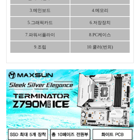
3.메인보드
4.메모리
5.그래픽카드
6.저장장치
7.파워서플라이
8.PC케이스
9.조립
10.쿨러(번외)