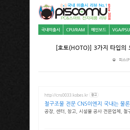
국내미출시
CPU/RAM
메인보드
VGA/PSU
[호토(HOTO)] 3가지 타입의
피스(PI
http://cns0033.kobes.kr
광고
철구조물 전문 CNS이엔지 국내는 물
공장, 센터, 창고, 시설물 공사 전문업체, 