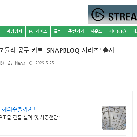
저장장치
PC 케이스
쿨링
주변기기
사운드
기타(etc)
디
 모듈러 공구 키트 'SNAPBLOQ 시리즈' 출시
2025. 3. 25.
S)
News
론 해외수출까지!
철구조물 건물 설계 및 시공전담!