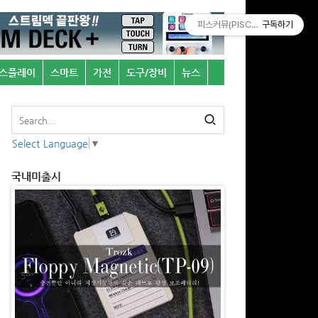
피스커뮤(PISCOMU)
구독하기
스플레이
스마트
가전
도구/장비
뉴스
Select Language
▼
국내미출시