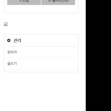
9.조립
10.쿨러(번외)
관리
관리자
글쓰기