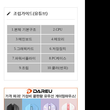
조립가이드(유튜브)
1.본체 기본구조
2.CPU
3.메인보드
4.메모리
5.그래픽카드
6.저장장치
7.파워서플라이
8.PC케이스
9.조립
10.쿨러(번외)