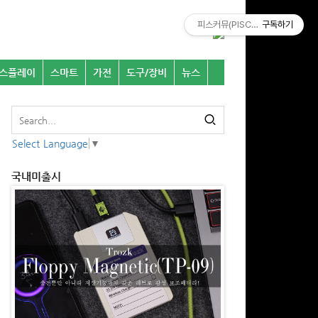
피스커뮤(PISCOMU)
구독하기
스플레이
스마트
가전
도구/장비
뉴스
Select Language
▼
국내미출시