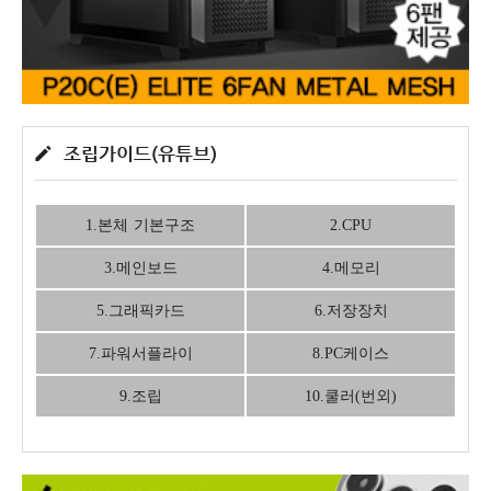
조립가이드(유튜브)
1.본체 기본구조
2.CPU
3.메인보드
4.메모리
5.그래픽카드
6.저장장치
7.파워서플라이
8.PC케이스
9.조립
10.쿨러(번외)