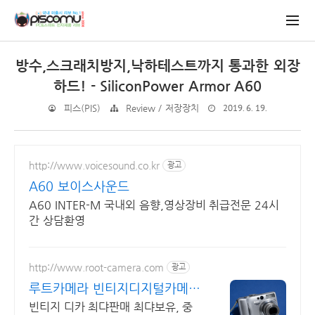
방수,스크래치방지,낙하테스트까지 통과한 외장
하드! - SiliconPower Armor A60
2019. 6. 19.
피스(PIS)
Review / 저장장치
http://www.voicesound.co.kr
광고
A60 보이스사운드
A60 INTER-M 국내외 음향,영상장비 취급전문 24시
간 상담환영
http://www.root-camera.com
광고
루트카메라 빈티지디지털카메라
빈티지 디카 디지털카메라
빈티지 디카 최댜판매 최댜보유, 중