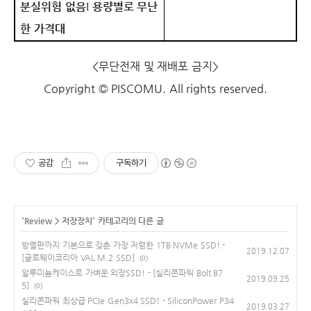
분실위험 없음
용량별로 무난
l
한 가격대
<무단전재 및 재배포 금지>
Copyright © PISCOMU
. All rights reserved.
공감
구독하기
'
Review
>
저장장치
' 카테고리의 다른 글
방열판까지 기본으로 갖춘 가장 저렴한 1TB NVMe SSD! -
2019.12.07
[글로웨이코리아 VAL M.2 SSD]
(0)
알루미늄케이스로 가벼운 외장SSD! - [실리콘파워 Bolt B7
2019.09.25
5]
(0)
실리콘파워 최상급 PCIe Gen3x4 SSD! - SiliconPower P34
2019.03.27