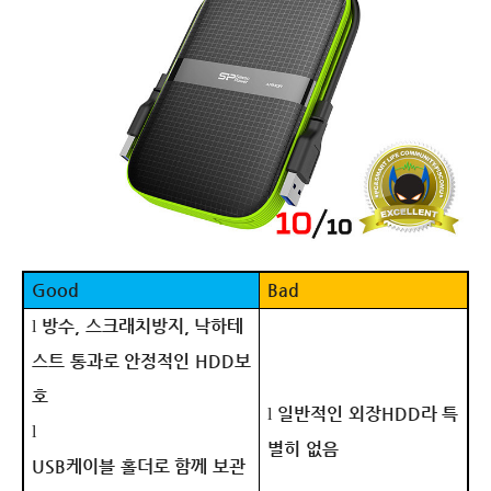
Good
Bad
방수
,
스크래치방지
,
낙하테
l
스트 통과로 안정적인
HDD
보
호
일반적인 외장
HDD
라 특
l
l
별히 없음
USB
케이블 홀더로 함께 보관