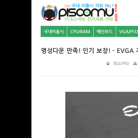
국내미출시
CPU/RAM
메인보드
VGA/PSU
명성다운 만족! 인기 보장! - EVGA 지
피스(PIS)