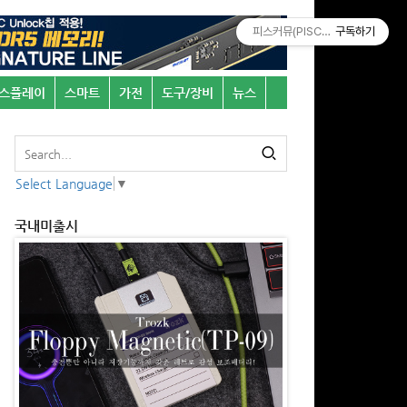
피스커뮤(PISCOMU)
구독하기
스플레이
스마트
가전
도구/장비
뉴스
Select Language
▼
국내미출시