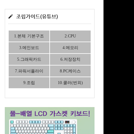
조립가이드(유튜브)
1.본체 기본구조
2.CPU
3.메인보드
4.메모리
5.그래픽카드
6.저장장치
7.파워서플라이
8.PC케이스
9.조립
10.쿨러(번외)