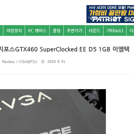
저장장치
PC 케이스
쿨링
주변기기
사운드
기타(etc)
디
포스GTX460 SuperClocked EE D5 1GB 이엠텍
2010. 8. 31.
Review / VGA&PSU