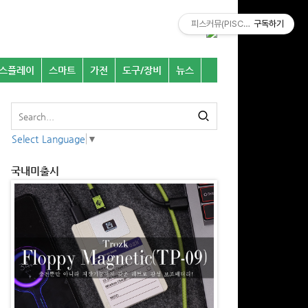
피스커뮤(PISCOMU)
구독하기
스플레이
스마트
가전
도구/장비
뉴스
Select Language
▼
국내미출시