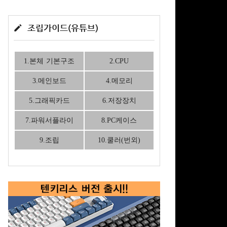
조립가이드(유튜브)
1.본체 기본구조
2.CPU
3.메인보드
4.메모리
5.그래픽카드
6.저장장치
7.파워서플라이
8.PC케이스
9.조립
10.쿨러(번외)