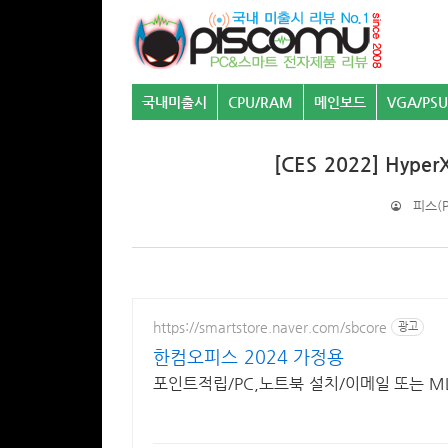
국내미출시
CPU/RAM
메인보드
VGA/PSU
[CES 2022] Hy
피스(P
https://smartstore.naver.com/sbcore
광고
한컴오피스 2024 가정용
포인트적립/PC,노트북 설치/이메일 또는 ML