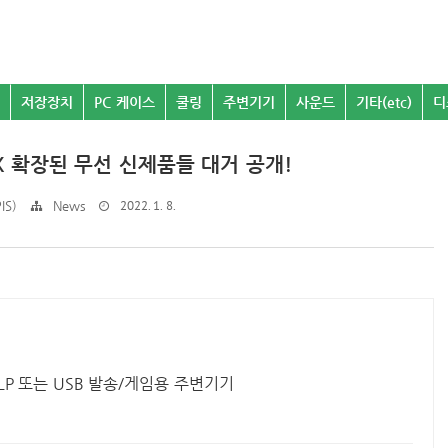
저장장치
PC 케이스
쿨링
주변기기
사운드
기타(etc)
디
perX 확장된 무선 신제품들 대거 공개!
2022. 1. 8.
IS)
News
P 또는 USB 발송/게임용 주변기기