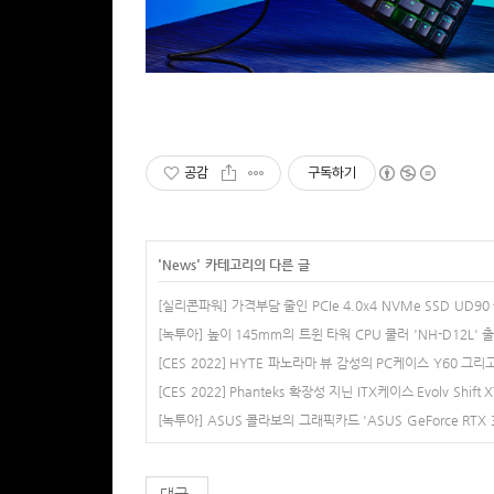
공감
구독하기
'
News
' 카테고리의 다른 글
[실리콘파워] 가격부담 줄인 PCIe 4.0x4 NVMe SSD UD90
[녹투아] 높이 145mm의 트윈 타워 CPU 쿨러 'NH-D12L' 
[CES 2022] HYTE 파노라마 뷰 감성의 PC케이스 Y60 그
[CES 2022] Phanteks 확장성 지닌 ITX케이스 Evolv Shif
[녹투아] ASUS 콜라보의 그래픽카드 'ASUS GeForce RTX 307