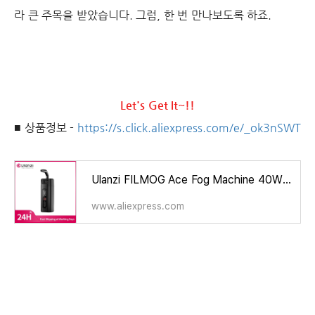
라 큰 주목을 받았습니다. 그럼, 한 번 만나보도록 하죠.
Let's Get It~!!
■ 상품정보 -
https://s.click.aliexpress.com/e/_ok3nSWT
Ulanzi FILMOG Ace Fog Machine 40W Handheld Dry Ice Smoke Machine Studio Video Film Stage Effects Wireless Control Simple Version
www.aliexpress.com