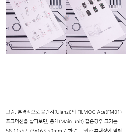
그럼, 본격적으로 울란지(Ulanzi)의 FILMOG Ace(FM01)
포그머신을 살펴보면, 몸체(Main unit) 같은경우 크기는
58.11x57.73x163.50mm로 한 손 그립과 휴대성에 맞춰