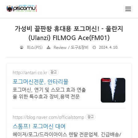
가성비 끝판왕 휴대용 포그머신! - 울란지
(Ulanzi) FILMOG Ace(FM01)
2024. 4. 10.
피스(PIS)
Review / 도구&장비
http://antari.co.kr
광고
포그머신전문, 안타리몰
포그머신, 연기 및 스모그 효과 연출
을 위한 특수효과 장비,용액 전문
https://blog.naver.com/officialstomp
광고
스톰프! 포그머신 대여
헤이저/포그/드라이아이스 렌탈 전문업체. 긴급배송/