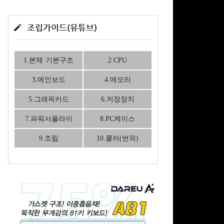
조립가이드(유튜브)
1.본체 기본구조
2.CPU
3.메인보드
4.메모리
5.그래픽카드
6.저장장치
7.파워서플라이
8.PC케이스
9.조립
10.쿨러(번외)