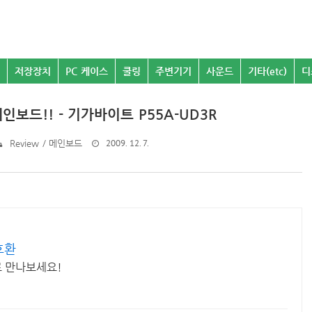
저장장치
PC 케이스
쿨링
주변기기
사운드
기타(etc)
디
인보드!! - 기가바이트 P55A-UD3R
2009. 12. 7.
Review / 메인보드
호환
로 만나보세요!