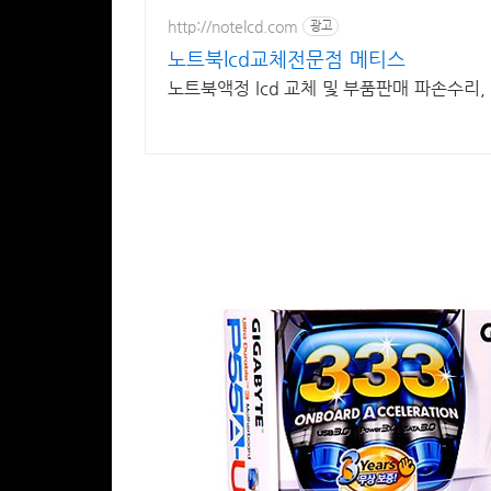
http://notelcd.com
광고
노트북lcd교체전문점 메티스
노트북액정 lcd 교체 및 부품판매 파손수리,