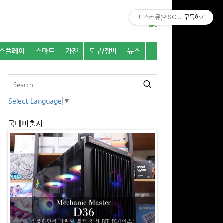
피스커뮤(PISCOMU)
구독하기
스플레이
스마트
가전
도구/장비
뉴스
Select Language
▼
국내미출시