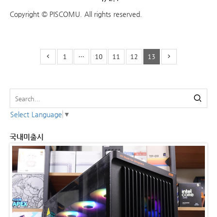
Copyright © PISCOMU. All rights reserved.
1
···
10
11
12
13
Select Language
▼
국내미출시