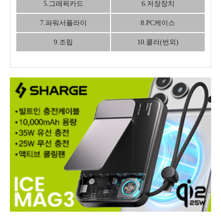
5.그래픽카드
6.저장장치
7.파워서플라이
8.PC케이스
9.조립
10.쿨러(번외)