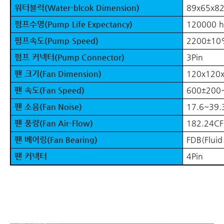
워터블럭
(Water-blcok Dimension)
89x65x8
펌프수명
(Pump Life Expectancy)
120000 h
펌프속도
(Pump Speed)
2200
±
10
펌프 커넥터
(Pump Connector)
3Pin
팬 크기
(Fan Dimension)
120x120x
팬 속도
(Fan Speed)
600
±
200
팬 소음
(Fan Noise)
17.6~39.
팬 풍량
(Fan Air-Flow)
182.24C
팬 베어링
(Fan Bearing)
FDB(Fluid
팬 커넥터
4Pin