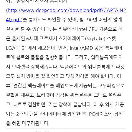
되는 설명서와 제조사 홈페이지
(
http://www.deepcool.com/download/pdf/CAPTAIN2
40.pdf
)
를 통해서도 확인할 수 있어
,
참고하면 어렵지 않게
설치를 할 수 있습니다
.
본 리뷰에선
Intel CPU
기준으로 최
근 출시된
6
세대 프로세서 스카이레이크
(SkyLake)
소켓
LGA1151
에서 해보는데
,
먼저
, Intel/AMD
공용 백플레이
트에 볼트와 클립을 결합해줍니다
.
그리고
,
워터블록에도 역
시 브라켓을 장착해줍니다
.
백플레이트와 워터블록에 브라켓
모두 설치 방향을 잘 확인하고 맞춰 장착을 해야 합니다
. 이
후
,
결합된 백플레이트를 메인보드에 제공되는 고무패킹으로
결합을 해주고
,
브라켓이 장착된 워터블록을 그대로 올려주
고
,
너트로 결합하면
,
기본 장착이 끝납니다
.
이 후 역시 제공
되는
2
개의 팬을 라디에이터에 장착한 후
, PC
케이스에 장착
을 하면 마무리됩니다
.