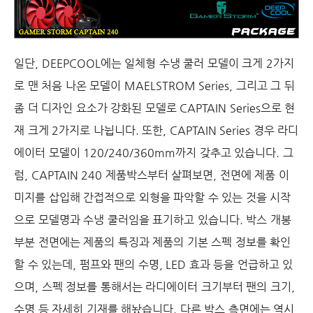
일단
, DEEPCOOL
에는 일체형 수냉 쿨러 모델이 크게
2
가지
로 맨 처음 나온 모델이
MAELSTROM Series,
그리고 그 뒤
좀 더 디자인 요소가 강화된 모델로
CAPTAIN Series
으로 현
재 크게
2
가지로 나뉩니다
.
또한
, CAPTAIN Series
경우 라디
에이터 모델이
120/240/360mm
까지 갖추고 있습니다
.
그
럼
, CAPTAIN 240
제품박스부터 살펴보면
,
전면에 제품 이
미지를 삽입해 간접적으로 외형을 파악할 수 있는 것을 시작
으로 모델명과 수냉 쿨러임을 표기하고 있습니다
. 박스 개봉
부분 전면에는 제품의 특징과 제품의 기본 스펙 정보를 확인
할 수 있는데
,
펌프와 팬의 수명
, LED
효과 등을 언급하고 있
으며
,
스펙 정보를 통해서는 라디에이터 크기부터 팬의 크기
,
수명 등 자세히 기재를 해놨습니다
.
다른 박스 측면에는 역시