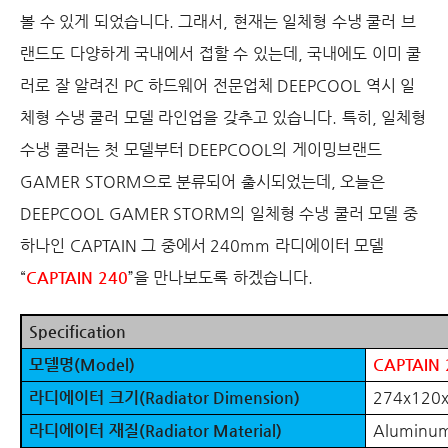
볼 수 있게 되었습니다
.
그래서
,
현재는 일체형 수냉 쿨러 브
랜드도 다양하게 국내에서 접할 수 있는데
,
국내에도 이미 쿨
러로 잘 알려진
PC
하드웨어 전문업체
DEEPCOOL
역시 일
체형 수냉 쿨러 모델 라인업을 갖추고 있습니다
.
특히
,
일체형
수냉 쿨러는 첫 모델부터
DEEPCOOL
의 게이밍브랜드
GAMER STORM
으로 분류되어 출시되었는데
,
오늘은
DEEPCOOL GAMER STORM
의 일체형 수냉 쿨러 모델 중
하나인
CAPTAIN
그 중에서
240mm
라디에이터 모델
“
CAPTAIN 240
”
을 만나보도록 하겠습니다
.
Specification
모델명
(Model)
CAPTAIN 
라디에이터 크기
(Radiator Dimension)
274x120
라디에이터 재질
(Radiator Material)
Aluminu