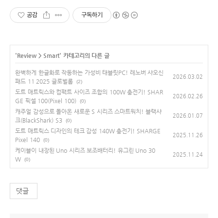
공감
구독하기
'
Review
>
Smart
' 카테고리의 다른 글
완벽하게 한글화로 작동하는 가성비 태블릿PC! 레노버 샤오신
2026.03.02
패드 11 2025 글로벌롬
(2)
도트 매트릭스와 컴팩트 사이즈 조합의 100W 충전기! SHAR
2026.02.26
GE 픽셀 100(Pixel 100)
(0)
캐주얼 감성으로 돌아온 새로운 S 시리즈 스마트워치! 블랙샤
2026.01.07
크(BlackShark) S3
(0)
도트 매트릭스 디자인의 테크 감성 140W 충전기! SHARGE
2025.11.26
Pixel 140
(0)
케이블이 내장된 Uno 시리즈 보조배터리! 유그린 Uno 30
2025.11.24
W
(0)
댓글