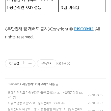
평준적인
SSD
성능
D
램 미적용
l
<무단전재 및 재배포 금지>
Copyright ©
. All
PISCOMU
rights reserved.
공감
구독하기
'
Review
>
저장장치
' 카테고리의 다른 글
용량은 커지고 가격부담은 줄인 고성능SSD! - 실리콘파워 UD
2020.09.30
70
(0)
45g 초경량 외장SSD! - 실리콘파워 PC60
2020.06.05
(0)
실리콘파워 외장하드 중 가장 튼튼한 외장하드! - [실리콘파워