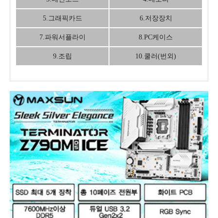
5.그래픽카드
6.저장장치
7.파워서플라이
8.PC케이스
9.조립
10.쿨러(번외)