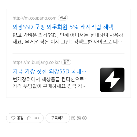
http://m.coupang.com
광고
외장SSD 쿠팡 와우회원 5% 캐시적립 혜택
얇고 가벼운 외장SSD, 언제 어디서든 휴대하며 사용하
세요. 무거운 짐은 이제 그만! 컴팩트한 사이즈로 데이
터 걱정 없이 다녀요.
https://m.bunjang.co.kr/
광고
지금 가장 핫한 외장SSD 국내
최대 브랜드 중고거래
번개장터에서 새상품급 컨디션으로!
가격 부담없이 구매하세요 전국 각지
에서 올라오는 전국구 최다 상품 매
일 10만 개 이상의 신규 상품 업로드
공감
구독하기