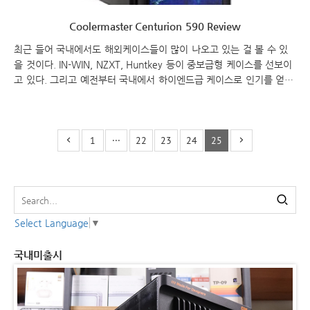
Coolermaster Centurion 590 Review
최근 들어 국내에서도 해외케이스들이 많이 나오고 있는 걸 볼 수 있
을 것이다. IN-WIN, NZXT, Huntkey 등이 중보급형 케이스를 선보이
고 있다. 그리고 예전부터 국내에서 하이엔드급 케이스로 인기를 얻고
있는 쿨러마스터에서도 이번에 중보급형 케이스를 선보이는데 바로
센츄리온 590 이다. 쿨러마스터 입장에서는 그동안의 코스모스나 스
태커 케이스보다는 가격적인 면에서 많이 낮기 때문에 중보급형이라
1
···
22
23
24
25
할 수 있다.그리고 전면 9베이를 가지고 있어 튜닝용 케이스로도 사용
이 가능하다. 그럼 센츄리온 590에 대해 살펴보도록 하자. 제품사양
모델명 Centurion 590 보드 규격/파워 규격 ATX, m-ATX / ATX 사
이즈 210(W)x440(H)x510(D) mm 드라이브 베이 5.25(9EA), ..
Select Language
▼
국내미출시