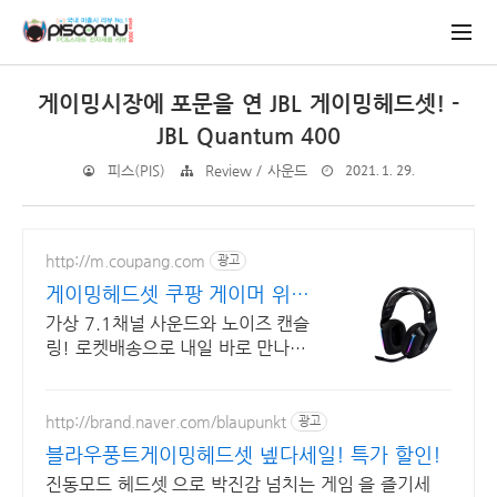
게이밍시장에 포문을 연 JBL 게이밍헤드셋! -
JBL Quantum 400
2021. 1. 29.
피스(PIS)
Review / 사운드
http://m.coupang.com
광고
게이밍헤드셋 쿠팡 게이머 위한
필수템
가상 7.1채널 사운드와 노이즈 캔슬
링! 로켓배송으로 내일 바로 만나세
요. 총소리 발자국 소리까지 생생하
게! 몰입감 넘치는 플레이를 지금 바
로.
http://brand.naver.com/blaupunkt
광고
블라우풍트게이밍헤드셋 넾다세일! 특가 할인!
진동모드 헤드셋 으로 박진감 넘치는 게임 을 즐기세