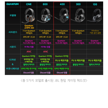
<총 5가지 모델로 출시된 JBL 퀀텀 게이밍 헤드셋>