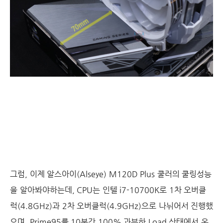
그럼, 이제 알스아이(Alseye) M120D Plus 쿨러의 쿨링성능
을 알아봐야하는데, CPU는 인텔 i7-10700K로 1차 오버클
럭(4.8GHz)과 2차 오버클럭(4.9GHz)으로 나뉘어서 진행했
으며, Prime95를 10분간 100% 과부하 Load 상태에서 온