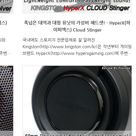
엑스)
폭넙은 대역과 대형 유닛의 가성비 헤드셋! - HyperX(하
이퍼엑스) Cloud Stinger
리와
국내에도 스토리지 전문업체로 잘 알려진
Kingston(http://www.kingston.com/kr)은 작년부터 게이밍
그 주변기
브랜드 HyperX(http://www.hyperxgaming.com)에 주변기
렴한 모
기 라인업까지 갖추기 시작했습니다. 그 첫 번째가 헤드셋 제
오늘은 이
품이었는데, 국내뿐만 아니라 해외에서도 큰 인기를 얻었습니
Cloud
다. 바로, ‘Cloud Series’입니다. 그 인기에 힘입어 올해는 더
을 갖추면
많은 Cloud제품 라인업을 갖추고 선보이고 있는데, 오늘은 그
펴보겠습
중 가장 최근에 출시된 모델로 Cloud라인업에서 가장 저렴한
r 색상
모델인 “Cloud Stinger”를 만나보도록 하겠습니다.
ural,
Specification 모델명(Model) Cloud Stinger 색상(Color) 블
랙 타입(Type) 밀폐형, 폐쇄형 뒷면(..