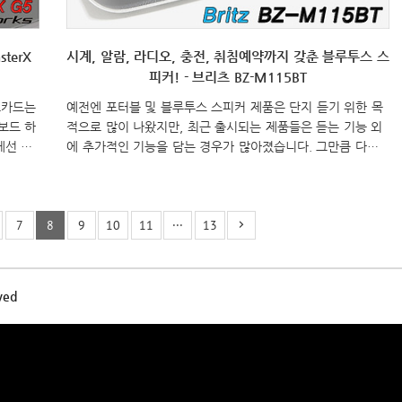
terX
시계, 알람, 라디오, 충전, 취침예약까지 갖춘 블루투스 스
피커! - 브리츠 BZ-M115BT
드카드는
예전엔 포터블 및 블루투스 스피커 제품은 단지 듣기 위한 목
보드 하
적으로 많이 나왔지만, 최근 출시되는 제품들은 듣는 기능 외
에선 저
에 추가적인 기능을 담는 경우가 많아졌습니다. 그만큼 다양
 메인보
성이 높아졌다라고 할 수 있는데, 오늘 만날 제품 역시 이런
 이렇
다양한 기능을 담은 블루투스 스피커가 되겠습니다. 바로, 사
 줄어든
운드 전문업체인 브리츠(http://www.britz.co.kr)의 “BZ-
7
8
9
10
11
···
13
드 즐기
M115BT” 입니다. 그럼, 브리츠 BZ-M115BT는 어떤 다양한
드카드를
기능을 가지고 있는지 지금 살펴보겠습니다. Specification 모
 브랜드라
델명(Model) BZ-M115BT 출력(Output Power) 3W x
 다양한 사
2RMS 저항(Impedance) 3Ω FM 주파스(Frequency
ved
운드카드
Range) 87.5~108 MHz 블루투스 지원 지원(V..