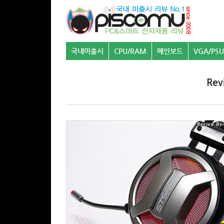
국내미출시
CPU/RAM
메인보드
VGA/PSU
Re