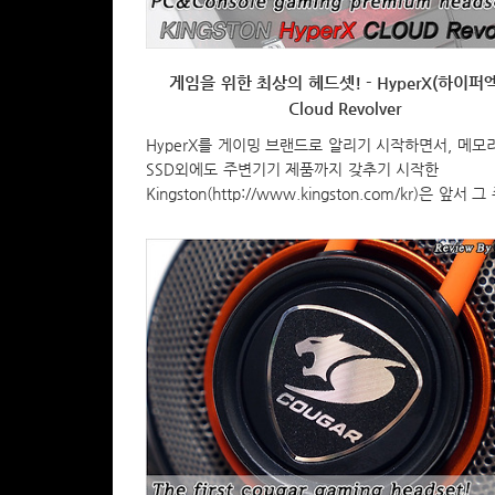
게임을 위한 최상의 헤드셋! - HyperX(하이퍼
Cloud Revolver
HyperX를 게이밍 브랜드로 알리기 시작하면서, 메모
SSD외에도 주변기기 제품까지 갖추기 시작한
Kingston(http://www.kingston.com/kr)은 앞서 
기 첫 번째로 라인업을 갖춘 Cloud Series에 가장 저
델이자 보급형인 Cloud Stinger를 만나보았습니다. 
Cloud Series의 가장 최상위 모델을 만나보는데, 바로 “
Revolver” 입니다. 그럼, 올해 Cloud Series라인업
서 나온 최상위 모델Cloud Revolver를 지금부터 살
니다. Specification 모델명(Model) Cloud Revolve
(Color) 블랙 타입(Type) 밀폐형, 폐쇄형 뒷면(Circuma
Closed..