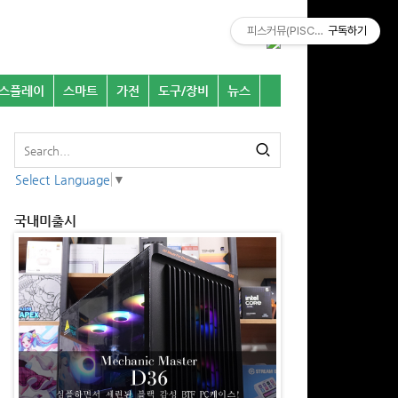
피스커뮤(PISCOMU)
구독하기
스플레이
스마트
가전
도구/장비
뉴스
Select Language
▼
국내미출시