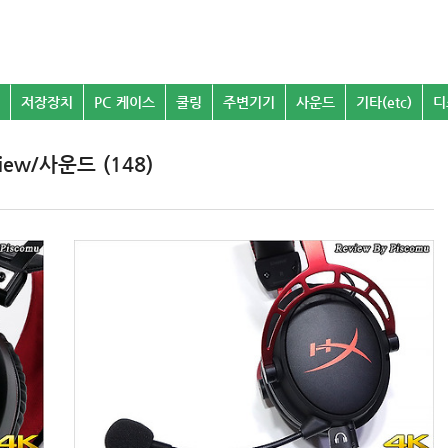
저장장치
PC 케이스
쿨링
주변기기
사운드
기타(etc)
디
view/사운드 (148)