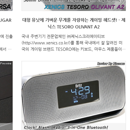
UGAR
대형 유닛에 가벼운 무게를 자랑하는 게이밍 헤드셋! - 제
닉스 TESORO OLIVANT A2
장에 진출
국내 주변기기 전문업체인 ㈜제닉스크리에이티브
(http://www.xenics.co.kr/)를 통해 국내에서 잘 알려진 미
두에서 인
국의 게이밍 브랜드 TESORO에는 키보드, 마우스 제품들이
히고 있
가장 많이 출시되지만, 사운드 제품으로 헤드셋 제품도 출시
적이라
를 했었습니다. 바로, Kuven인데 2013년에 첫 모델을 출시로
과 이
그 다음해 5.1채널의 Kuven Pro까지 출시를 했었습니다. 그
인
리고, 이번에 약 2여년만에 새로운 모델이 출시되었는데, 바
n 모델
로, “OLIVANT” 입니다. 특히, 이번 모델은 이전 모델처럼 7.1
드라이버
채널과 5.1채널 출시간격을 두지 않고, 바로 함께 2가지 모델
15% 감
이 출시되었습니다. 그럼, TESORO의 새로운 게이밍 헤드셋
3) 주파
OLIVANT를 지금부터 만나보겠습니다. Specification 모델명
OLIVAN..