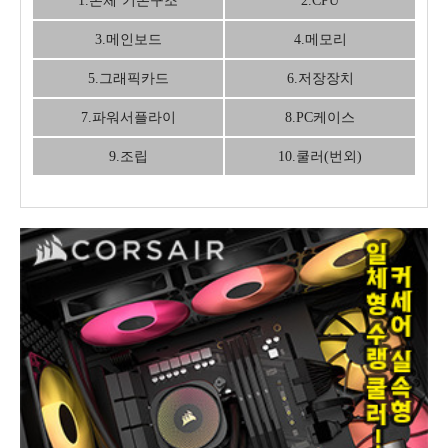
1.본체 기본구조
2.CPU
3.메인보드
4.메모리
5.그래픽카드
6.저장장치
7.파워서플라이
8.PC케이스
9.조립
10.쿨러(번외)