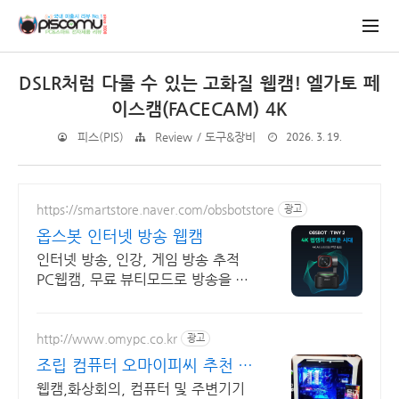
DSLR처럼 다룰 수 있는 고화질 웹캠! 엘가토 페
이스캠(FACECAM) 4K
2026. 3. 19.
피스(PIS)
Review / 도구&장비
https://smartstore.naver.com/obsbotstore
광고
옵스봇 인터넷 방송 웹캠
인터넷 방송, 인강, 게임 방송 추적
PC웹캠, 무료 뷰티모드로 방송을 더
쉽게.
http://www.omypc.co.kr
광고
조립 컴퓨터 오마이피씨 추천 믿
을수 있는 24년차 쇼핑몰
웹캠,화상회의, 컴퓨터 및 주변기기