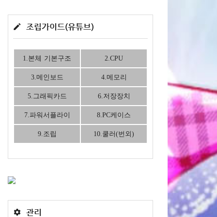
조립가이드(유튜브)
1.본체 기본구조
2.CPU
3.메인보드
4.메모리
5.그래픽카드
6.저장장치
7.파워서플라이
8.PC케이스
9.조립
10.쿨러(번외)
관리