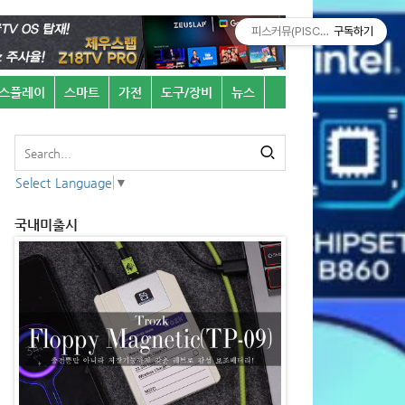
피스커뮤(PISCOMU)
구독하기
스플레이
스마트
가전
도구/장비
뉴스
Select Language
▼
국내미출시