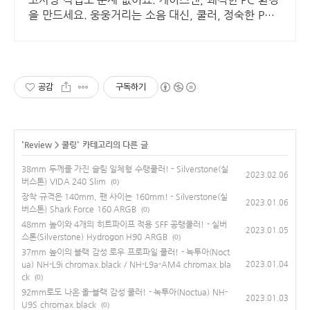
을 만드세요. 웅웅거리는 소음 대신, 쿨러, 정숙한 PC
를 경험하세요.
공감
구독하기
'
Review
>
쿨링
' 카테고리의 다른 글
38mm 두께를 가진 슬림 일체형 수랭쿨러! - Silverstone(실
2023.02.06
버스톤) VIDA 240 Slim
(0)
장착 규격은 140mm, 팬 사이는 160mm! - Silverstone(실
2023.01.06
버스톤) Shark Force 160 ARGB
(0)
48mm 높이와 4개의 히트파이프 적용 SFF 공랭쿨러! - 실버
2023.01.05
스톤(Silverstone) Hydrogon H90 ARGB
(0)
37mm 높이의 블랙 감성 로우 프로파일 쿨러! - 녹투아(Noct
ua) NH-L9i chromax.black / NH-L9a-AM4 chromax.bla
2023.01.04
ck
(0)
92mm로도 나온 올-블랙 감성 쿨러! - 녹투아(Noctua) NH-
2023.01.03
U9S chromax.black
(0)