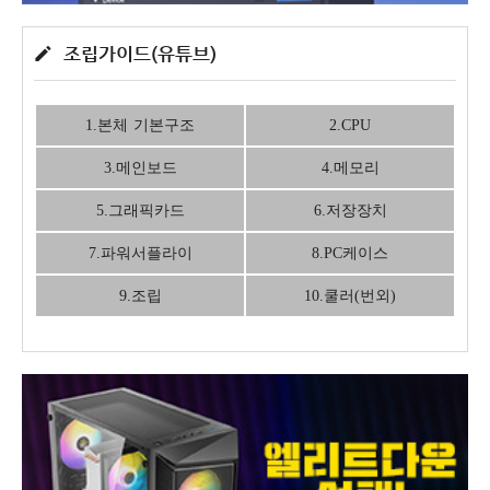
조립가이드(유튜브)
1.본체 기본구조
2.CPU
3.메인보드
4.메모리
5.그래픽카드
6.저장장치
7.파워서플라이
8.PC케이스
9.조립
10.쿨러(번외)