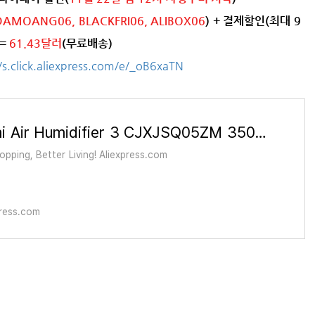
 DAMOANG06, BLACKFRI06, ALIBOX06
) + 결제할인(최대 9
 =
61.43달러
(무료배송)
//s.click.aliexpress.com/e/_oB6xaTN
Smartmi Air Humidifier 3 CJXJSQ05ZM 350mL/h Natural Evaporation Mi Home APP/Voice Control Quiet Sleep Mode 5L Large Water Tank -
pping, Better Living! Aliexpress.com
ress.com