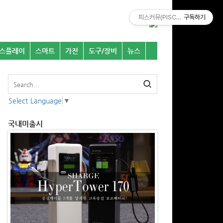
피스커뮤(PISCOMU)
구독하기
스플레이
스마트
가전
도구/장비
뉴스
Select Language
▼
국내미출시