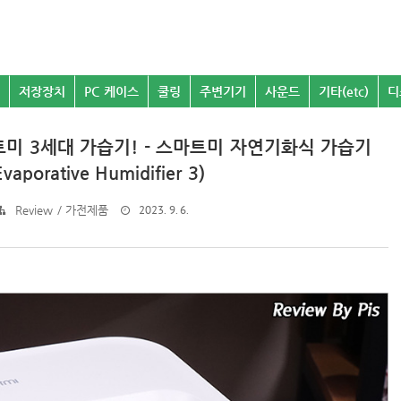
저장장치
PC 케이스
쿨링
주변기기
사운드
기타(etc)
디
미 3세대 가습기! - 스마트미 자연기화식 가습기
vaporative Humidifier 3)
2023. 9. 6.
Review / 가전제품