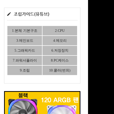
조립가이드(유튜브)
1.본체 기본구조
2.CPU
3.메인보드
4.메모리
5.그래픽카드
6.저장장치
7.파워서플라이
8.PC케이스
9.조립
10.쿨러(번외)