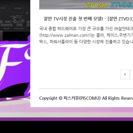
잘만 TV시장 진출 첫 번째 모델! - [잘만 ZTVD3
국내 종합 하드웨어로 가장 큰 규모를 가진 ㈜잘만테
(http://www.zalman.com/)는 쿨러, 케이스,주변기
박스, 파워서플라이 등 다양한 시장에 진출하고 있습니
리고, 디스플레이 시장으로도 모니터 제품까지 선보인
크는 올해 첫 TV 제품까지 선을 보이면서 TV시장까지
했습니다. 그 첫 번째 모델로 32인치 HD LED TV
“ZTVD3200”가 주인공입니다. 가격적인 부분으로 승
띄운 잘만테크의 첫 TV 제품인 32인치 LED TV ZTVD
어떤 모습을 갖추었는지 지금 만나보겠습니다. Specific
모델명 ZTVD3200 색상 블랙 화면크기 32인치(80cm
도 1366 x 768 (HD) 주사율 60Hz 시야각 178°(VA
Copyright © 피스커뮤(PISCOMU) All Rights Reser
기..