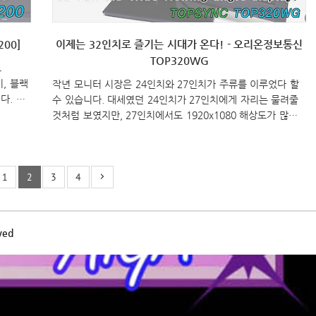
200]
이제는 32인치로 즐기는 시대가 온다! - 오리온정보통신
TOP320WG
크
기, 블랙
작년 모니터 시장은 24인치와 27인치가 주류를 이루었다 할
다. 그
수 있습니다. 대세였던 24인치가 27인치에게 자리는 물려줄
 잘만테
것처럼 보였지만, 27인치에서도 1920x1080 해상도가 많이
 진출을
나오면서 원래 1920x1080 해상도를 가진 24인치와 함께 대
세를 공존하는 형태가 되었습니다. 이처럼, 최근 모니터 시장
부수를
은 TV와 모니터의 경계가 사라지면서 대중 소비자들이 가장
3200은
1
2
3
4
선호하는 1920x1080 해상도의 모니터 크기를 더 확장해가고
ation
있는데, 모니터 전문업체인 ㈜오리온정보통신은 이런 추세를
) 해상
반영해 올해 새해부터 32인치 1920x1080 해상도의 모니터
패널) 밝
를 출시했습니다. 바로, “TOP320WG” 입니다. 그럼, 2013년
ved
첫 제품으로 자사 처음으로 출시하는 오리온정보통신의 32인
치 LED모니터 TOP320WG..