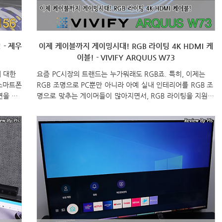
 - 제우
이제 케이블까지 게이밍시대! RGB 라이팅 4K HDMI 케
이블! - VIVIFY ARQUUS W73
 대한
요즘 PC시장의 트랜드는 누가뭐래도 RGB죠. 특히, 이제는
 스마트폰
RGB 조명으로 PC뿐만 아니라 아예 실내 인테리어를 RGB 조
면을 크
명으로 맞추는 게이머들이 많아지면서, RGB 라이팅을 지원하
죠. 하
는 제품들이 다양해졌습니다. PC 부품이나 주변기기에서 지원
사용되
하는 것은 이제 흔하게 볼 수 있을정도이고, 모니터에도 후면
래서,
에 조명역할로 RGB 라이팅 기능을 탑재하는 경우가 점점 늘
터블 모
어나고 있죠. 그리고, 이제는 이런 기기와 디스플레이를 연결
랩
해주는 케이블에서도 RGB 라이팅이 적용되기 시작했습니다.
 진출하지
바로, VIVIFY의 ARQUUS W73 HDMI 케이블이죠. 그럼, 기
이 나
존의 HDMI 케이블에서 벗어나 RGB 라이팅효과를 적용해 게
번시간에는
이머 컨셉으로 탄생한 VIVIFY의 ARQUUS W73 HDMI 케이
인치 ..
블을 한 번 살펴보도록 하겠습니다...