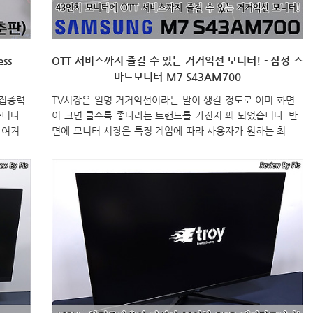
ss
OTT 서비스까지 즐길 수 있는 거거익선 모니터! - 삼성 스
마트모니터 M7 S43AM700
 집중력
TV시장은 일명 거거익선이라는 말이 생길 정도로 이미 화면
니다.
이 크면 클수록 좋다라는 트랜드를 가진지 꽤 되었습니다. 반
 여겨졌
면에 모니터 시장은 특정 게임에 따라 사용자가 원하는 최적
 괜찮은
의 화면이 크기가 있어서 이런 트랜드가 필수처럼 적용되지
어스
않았습니다. 하지만, 최근 4K 해상도 사용자가 점점 늘어나면
을 내놨는
서 32인치이상의 모니터 크기가 점점 늘어나고 있는 추세로
의 모니
TV와의 경계가 모호해지고 있습니다. 특히, 단순히 크기로만
처 -
모호해지고 있는 것이 아니라 평소에는 모니터 역할을 소화하
 $ 37%
지만, TV에서 볼 수 있었던 부가적인 기능들이 모니터에도 적
k Lamp
용되면서 크게 모호해지고 있는데, 대표적인 사례가 작년 연
말부터 선보였던 삼성의 스마트시리즈 모니터입니다. 27인치
와 32인치 모니터에 삼성TV에서 볼 수 있었던 무선 와이파이,
블루..