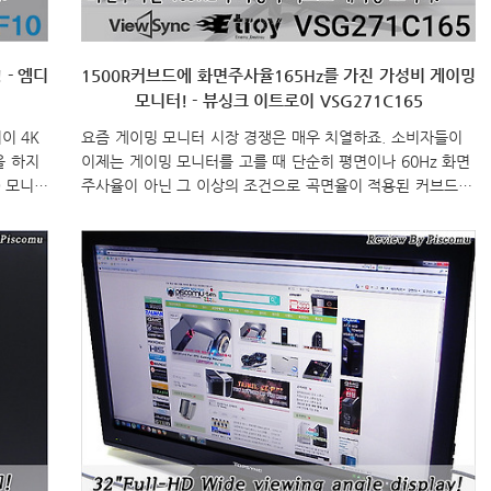
 - 엠디
1500R커브드에 화면주사율165Hz를 가진 가성비 게이밍
모니터! - 뷰싱크 이트로이 VSG271C165
이 4K
요즘 게이밍 모니터 시장 경쟁은 매우 치열하죠. 소비자들이
을 하지
이제는 게이밍 모니터를 고를 때 단순히 평면이나 60Hz 화면
D 모니터
주사율이 아닌 그 이상의 조건으로 곡면율이 적용된 커브드나
모니터를
144Hz이상의 화면주사율을 가진 모니터를 선택하는 경우가
이 나와있
많아졌습니다. 그만큼 점점 이 2가지의 요소들이 게이밍 모니
양하게
터에선 필수적인 요소로 자리잡아가고 있다라는거겠죠. 그래
둘 다
서, 모니터 회사들마다 매년 이런 요소의 게이밍 모니터 제품
 전문가
들이 점점 늘어나고 있는데, 국내브랜드 중 하나인 대성글로
 100
벌코리아(www.viewsync.co.kr) 역시 최근에 소비자들이 많
저에게는
이 선택하는 모니터 크기 27인치와 32인치 크기로 뷰싱크 이
 않아
트로이 시리즈 게이밍 모니터를 출시했습니다. 특히, 화면주사
.
율은 최대 165Hz까지 지원하는 것으로 나왔죠. 오늘..