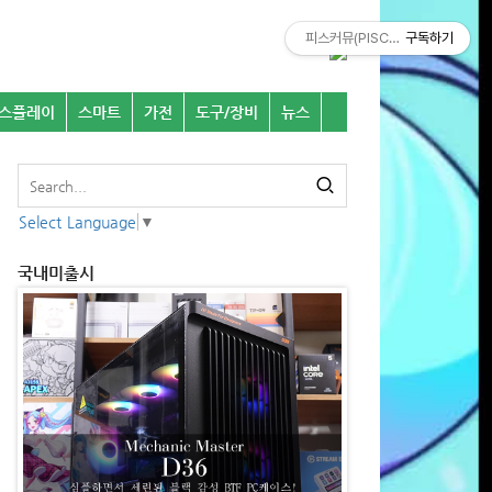
피스커뮤(PISCOMU)
구독하기
스플레이
스마트
가전
도구/장비
뉴스
Select Language
▼
국내미출시