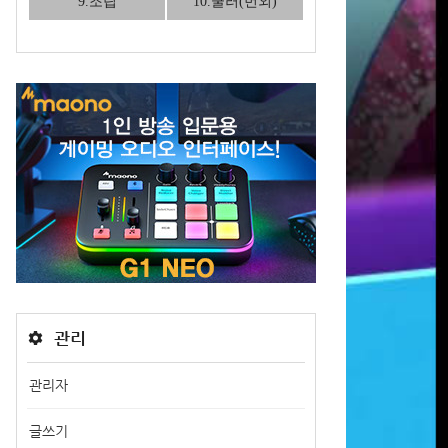
9.조립
10.쿨러(번외)
관리
관리자
글쓰기