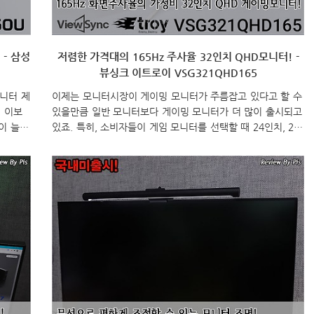
 - 삼성
저렴한 가격대의 165Hz 주사율 32인치 QHD모니터! -
뷰싱크 이트로이 VSG321QHD165
모니터 제
이제는 모니터시장이 게이밍 모니터가 주름잡고 있다고 할 수
에 이보
있을만큼 일반 모니터보다 게이밍 모니터가 더 많이 출시되고
이 늘어
있죠. 특히, 소비자들이 게임 모니터를 선택할 때 24인치, 27
역을 가
인치, 32인치 크기를 가장 많이 선택하면서, 이 3가지 크기위
 많이
주에서 화면주사율도 다양하게 적용되고 있습니다. 물론, 해상
 와이드
도에 따라서도 주사율이 다야한데, 일반적으로 풀-HD해상도
리즈 모
는 144~240Hz 범위에서 주로 많이 적용되고 있고, 풀-HD보
4인치모
다 더 넓은 QHD 해상도에선 144~165Hz 화면주사율을 많이
은 기존
볼 수 있죠. 국내 모니터업체인 대성글로벌코리아 역시 자사
최신 후
의 뷰싱크 모니터 라인업에 이트로이 시리즈 게이밍 모니터에
0R 곡
최상급 모델로 32인치 QHD해상도를 갖추면서 165Hz 화면
..
주사율을 가진 모델이 있습니다. 바로, 이..