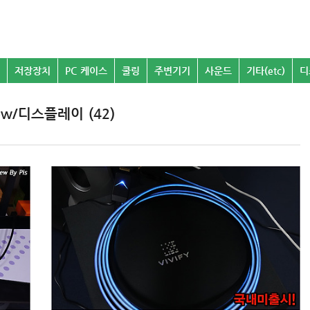
저장장치
PC 케이스
쿨링
주변기기
사운드
기타(etc)
디
iew/디스플레이 (42)