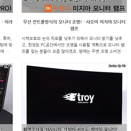
- 이라
무선 컨트롤방식의 모니터 조명! - 샤오미 미지아 모니터
램프
 특히,
시력보호와 눈의 피로를 낮추기 위해서 모니터 밝기를 낮추
팅에 맞
고, 한정된 PC공간에서만 조명을 사용할 계획으로 모니터 램
에 이
프를 찾는 분들이 요즘 많아졌죠. 밤에는 주변 조명 소비전력
프 제품을
까지 아낄 수 있어서 유익한 모니터 액세서리 중 하나라 할 수
터 램
있는데, 그동안 모니터 램프하면 모두 유선으로만 나왔습니다.
 최초로
하지만, 하반기에 샤오미가 무선으로 모니터 램프 색온도와
하는 관계
밝기조절을 할 수 있는 제품을 내놨죠. 그것도 샤오미 고품질
제품으로 분류되는 미지아 라인업으로 말이죠. 그래서, 이번
기기 브
시간에는 무선 모니터 램프로 출시된 샤오미 모니터 램프 제
기능을
품을 한 번 살펴보도록 하겠습니다. ​ ​ ■ 구매처 : ​
춘 이라
bit.ly/3bKlEVz (할인쿠폰 : 3cc8a9 - 1월 31일까지)
XIAOMI Mijia Lite Desk Lam..