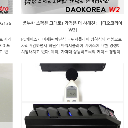
G136
풍부한 스펙은 그대로! 가격은 더 착해진! - [다오코리아
W2]
로 자리
PC케이스가 이제는 하단식 파워서플라이 장착식의 컨셉으로
.0 포
자리매김하면서 하단식 파워서플라이 케이스에 대한 경쟁이
고 있는
치열해지고 있다. 특히, 가격대 성능비로써의 케이스 경쟁이
중 하나
점점 치열해지고 있는데, 이번에 PC케이스 전문업체 (주)다오
을 전면에
코리아가 작년부터 선보인 W시리즈 W1에 이어 올해 2번째
G136
모델, W2를 출시했다. 그럼, 치열한 경쟁속에 W시리즈 2번
보급형 모
째는 선보인 다오코리아의 W2를 살펴보도록 하자. 이번에 출
. 이번에
시된 2번째 W시리즈 W2는 역시 미들 타워 케이스로 출시가
이 보급
되었지만, 제품 박스만 놓고 보면 거의 빅타워 수준의 큰 부피
과 같은
를 차지하고 있다. 제품 박스 디자인은 케이스 디자인을 삽입
는 달리
시켜 박스를 개봉하지 않아도 케이스 디자인을 파악할 수 있
게 해주고 있다. 이 밖에 제품 박스에는, W2 모델명을 시작
으..