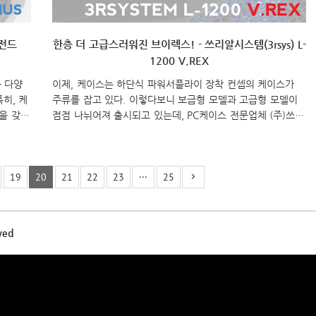
레전드
한층 더 고급스러워진 브이렉스! - 쓰리알시스템(3rsys) L-
1200 V.REX
등 다양
이제, 케이스는 하단식 파워서플라이 장착 컨셉의 케이스가
히, 케
주류를 잡고 있다. 이렇다보니 보급형 모델과 고급형 모델이
을 갖추
점점 나뉘어져 출시되고 있는데, PC케이스 전문업체 (주)쓰리
있다.
알시스템(www.3rsys.com)도 작년 연말, 보급형 모델의 종
의 캐릭
결자 컨셉으로 L-600 브이렉스(V.REX)를 선보였다. 물론, 좋
드
은 반응을 얻었다. 그리고, 2011년 이번에는 L-600을 고급화
19
20
21
22
23
···
25
940XG
시킨 고급형 컨셉으로 L-1200 브이렉스를 출시했다. L-600보
고, 먼
다 더 커지고, 더 고급스러워진 고급형 컨셉의 쓰리알시스템
런 정보
L-1200 브이렉스를 살펴보도록 하자. L-1200은 앞서 먼저 출
에선 제
시되었던 브이렉스 L-600의 고급형 모델로 USB 3.0 지원과
ved
케이스
팬 컨트롤러 지원, HDD 노이즈 킬러(Noise Killer)2은 L-60..