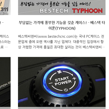
 -
부담없는 가격에 풍부한 기능을 갖춘 케이스! - 베스텍 타
이푼(TYPHOON)
 케이스
베스텍씨앤씨(www.bestechcnc.com)는 국내 PC케이스 전
러마스터는
문업체 중에 오랜 역사를 지닌 업체다. 대중적인 입장에서 항
로 많
상 저렴한 가격에 품질은 최대한 살리는 것이 베스텍씨앤씨
형 모델
제품의 특징이기도 해서 지금까지도 꾸준한 사랑을 받고 있
스터 전제
다. 최근, 케이스시장이 하단식 파워서플라이로 넘어가면서 베
해 출시
스텍씨앤씨 역시 그 흐름을 따라 올해 하단식 파워서플라이
에 출시된
장착 케이스 제품을 꾸준히 선보이고 있다. 최근, 베스텍씨앤
수입업체
씨는 타이푼이라는 또하나의 제품을 출시했는데, 가격이 역시
박스에는
매력적이다. 그럼, 베스텍씨앤씨의 타이푼을 살펴보도록 하자.
 있다.
이번에 출시된 베스텍씨앤씨의 타이푼은 현재 트랜드라 할 수
야 수입
있는 하단식 파워서플라이 장착의 케이스다. 제품 박스는 이
동식 손잡이가 있는 디자인으로 제품의 무게가 많이 나가지
않는..