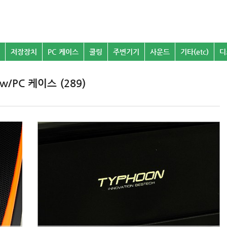
저장장치
PC 케이스
쿨링
주변기기
사운드
기타(etc)
디
ew/PC 케이스 (289)