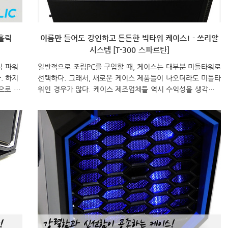
 홀릭
이름만 들어도 강인하고 튼튼한 빅타워 케이스! - 쓰리알
시스템 [T-300 스파르탄]
식 파워
일반적으로 조립PC를 구입할 때, 케이스는 대부분 미들타워로
. 하지
선택하다. 그래서, 새로운 케이스 제품들이 나오더라도 미들타
으로 선
워인 경우가 많다. 케이스 제조업체들 역시 수익성을 생각해
출시되고
미들타워를 주로 생산하다. 하지만, PC매니아들에게는 미들타
다. 일
워뿐만 아니라, 빅타워, 미니타워에도 관심을 가지는데, 최근
로 소
국내 케이스 전문업체 ㈜쓰리알시스템은 이런 PC매니아층을
들은 인
위해 빅타워 케이스 “T-300 스파르탄”을 출시했다. 자사에서
의 디자
도 오랜만에 선보인 빅타워 제품인만큼 심여를 많이 기울였을
문업체
쓰리알시스템의 “T-300 스파르탄”을 살펴보도록 하자. 이번에
시했는데,
출시된 T-300 스파르탄은 앞서 언급했듯이 빅타워 규격으로
 빅스일
출시된 모델이다. 그래서, 모델명도 강인하게 지었다할 수 있
살..
다. 일단, 제품 박스는 빅타워 모델인만큼 크기도 ..