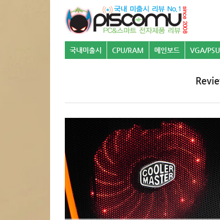
국내미출시
CPU/RAM
메인보드
VGA/PSU
Revi