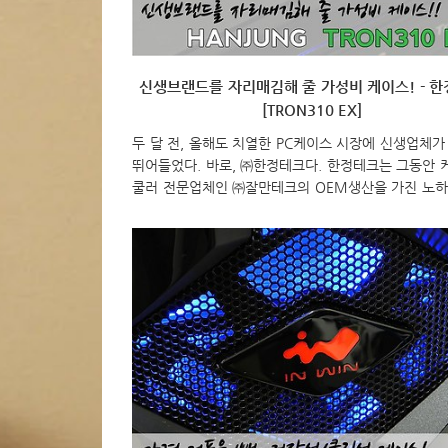
신생브랜드를 자리매김해 줄 가성비 케이스! - 
[TRON310 EX]
두 달 전, 올해도 치열한 PC케이스 시장에 신생업체가
뛰어들었다. 바로, ㈜한정테크다. 한정테크는 그동안 
쿨러 전문업체인 ㈜잘만테크의 OEM생산을 가진 노하
난 6월 첫 자사의 브랜드로 “TRON300 EX”를 출시했
모델부터 반응은 좋다. 하단식 파워서플라이와 최신 USB
을 갖추고 가격대 좋은 모델로 평가가 되고 있다. 이 
몰아 한정테크는 이번에 또하나의 미들타워 케이스를
예정이다. 바로 “TRON310 EX”가 그 주인공이다. 그럼
TRON시리즈의 두 번째 모델 한정테크의 TRON310 
펴보도록 하자. 이번에 출시되는 TRON310 EX는 역
모델과 마찬가지로 미들타워 케이스다. 제품 박스 디
전모델과 큰 차이가 없지만 약간 색..