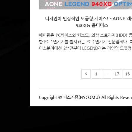
디자인이 인상적인 보급형 케이스! - AONE 
940XG 옵티머스
에이원은 PC케이스와 키보드, 외장 스토리지(HDD) 
한 PC주변기기를 출시하는 PC주변기기 전문업체다. 특
이스분야에선 2년전부터 LEGEND라는 라인업 모델명
면서 최근까지 꾸준히 레전드 라인업 제품을 선보이고 
최근 또하나의 모델을 선보였는데, 영화 “트랜스포머”
터를 연상케 하는 디자인으로 출시된 에이원의 “레전
1
···
17
18
940XG 옵티머스”를 살펴보도록 하자. 에이원 레전드 
옵티머스는 기본 120mm 팬 지원 중 LED팬이 지원되
지필터 제공과 USB 2.0 포트 지원을 해주고 있다. 이
는 제품 박스에서 확인할 수 있다. 이 밖에 제품 박스
Copyright © 피스커뮤(PISCOMU) All Rights Reser
품의 기본 스펙 정보도 확인할 수 있다. 제품 포장은 
전후면에 맞춤끼움 형태의 스티로폼 포장인데 박..