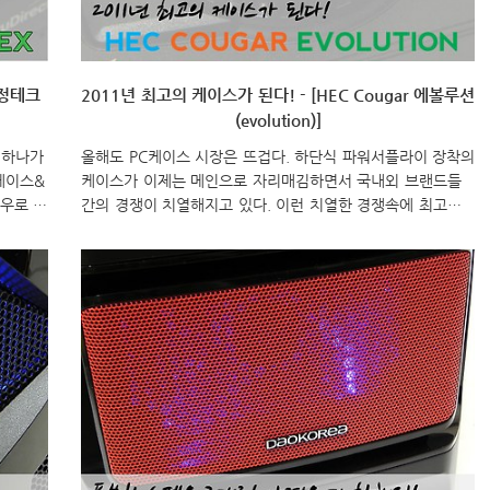
한정테크
2011년 최고의 케이스가 된다! - [HEC Cougar 에볼루션
(evolution)]
 하나가
올해도 PC케이스 시장은 뜨겁다. 하단식 파워서플라이 장착의
케이스&
케이스가 이제는 메인으로 자리매김하면서 국내외 브랜드들
우로 지
간의 경쟁이 치열해지고 있다. 이런 치열한 경쟁속에 최고의
다. 첫
제품으로 남는다라는 것은 그만큼 힘든 것이다. 올해는 또 어
 3.0
떤 모델이 최고의 케이스로 남을까라는 생각도 가져볼 수 있
기세를
는데, 최근 파워서플라이 전문업체로 유명한 히로이찌가 자사
 출시할
의 쿠거(Cougar) 브랜드에 케이스 라인업에 새로운 미들타워
,
케이스 모델 “에볼루션(Evolution)”을 출시했다. 올해, 최고의
EX를 살
케이스로 남을 수 있을지 히로이찌의 쿠거 “에볼루션”을 살펴
시 앞전
보도록 하자. 이번에 출시된 에볼루션은 히로이찌의 프리미엄
자인은
브랜드라 할 수 있는 “쿠거(Cougar)”의 라인업 제품으로 제품
박스에는 에볼루션 모델명과 함께 로고, 미들..