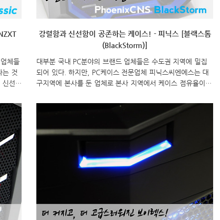
NZXT
강렬함과 신선함이 공존하는 케이스! - 피닉스 [블랙스톰
(BlackStorm)]
 업체들
대부분 국내 PC분야의 브랜드 업체들은 수도권 지역에 밀집
라는 것
되어 있다. 하지만, PC케이스 전문업체 피닉스씨엔에스는 대
에 신선함
구지역에 본사를 둔 업체로 본사 지역에서 케이스 점유율이
올해 첫
높은 브랜드다. 피닉스씨엔에스는 그동안 보급형 모델이 주력
인 컨셉
을 이루었는데, 올해부터는 좀 더 PC케이스 시장에 높은 점유
PC케이
율을 위해 고급형 케이스도 출시를 했다. 바로, 해외에서도 유
번 H2
명한 RAIDMAX 브랜드의 케이스 2종 BlackStorm(블랙스톰)
의 심플
과 AEOLUS(에어로스)다. 그럼, 이 중 RAIDMAX의 특징이
박스부터
잘 나타나있는 블랙스톰을 살펴보도록 하자. 블랙스톰은 미들
 출시
타워 케이스로써 전면 팬 지원과 무나사 시스템, HDD베이 4
했다.
개 지원 등을 해주고 있는 모델로, 색상은 블루색이 가미된 블
랙과 화이트 모델 2가지로 분류된다. 그리..